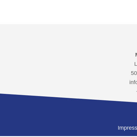
L
50
in
Impres