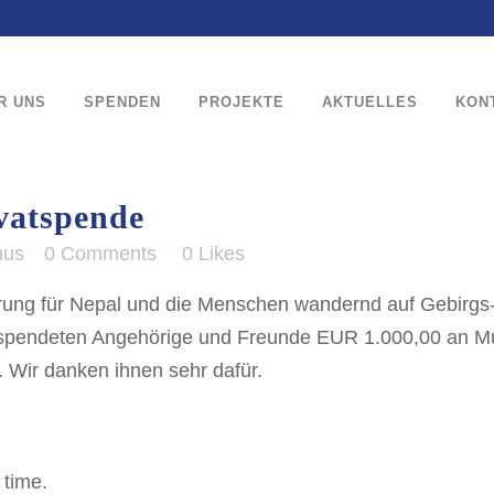
R UNS
SPENDEN
PROJEKTE
AKTUELLES
KON
vatspende
nus
0 Comments
0
Likes
rung für Nepal und die Menschen wandernd auf Gebirgs
spendeten Angehörige und Freunde EUR 1.000,00 an Mukt
 Wir danken ihnen sehr dafür.
 time.