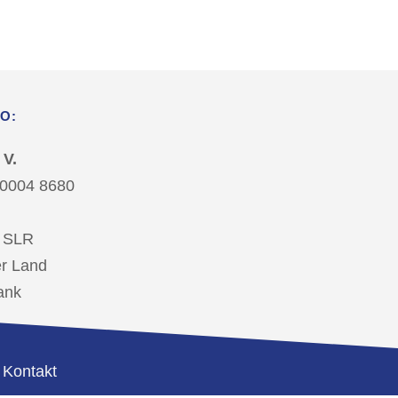
O:
 V.
 0004 8680
 SLR
r Land
ank
|
Kontakt